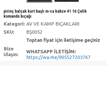
pirinç balçak kurt başlı m-ca kabze 41 16 Çelik
komando bıçağı
Kategori:
AV VE KAMP BIÇAKLARI
SKU:
BŞ0052
Toptan fiyat için iletişime geçiniz
Bize
WHATSAPP İLETİŞİM:
Ulaşın:
https://wa.me/905527203767
Açıklama
Toplam Boy : 24.5 cm (Küçük) -- 32.5 cm
(Büyük)
Namlu Boyu : 13 cm (Küçük) -- 18 cm (Büyük)
Çelik Et Kalınlığı : 4 mm (Küçük) -- 4 mm
(Büyük)