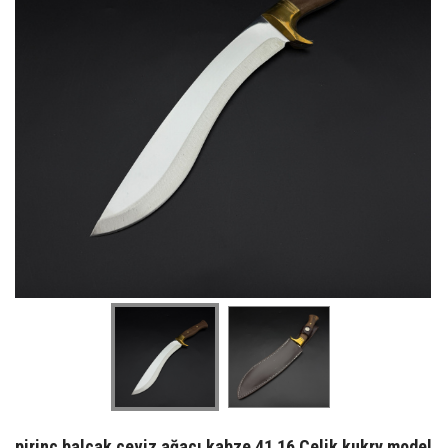
pirinç balçak ceviz ağacı kabze 41 16 Çelik kukry model