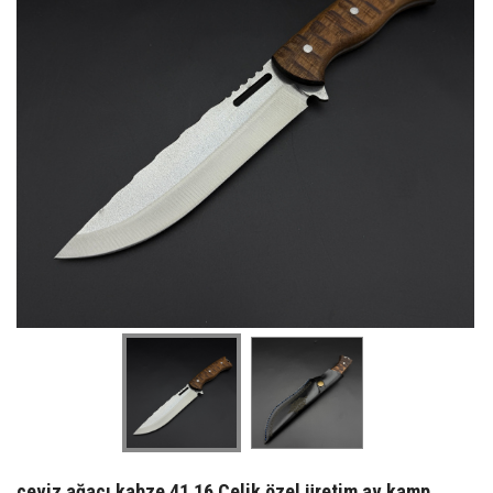
ceviz ağacı kabze 41 16 Çelik özel üretim av kamp