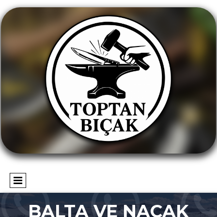
BALTA VE NACAK