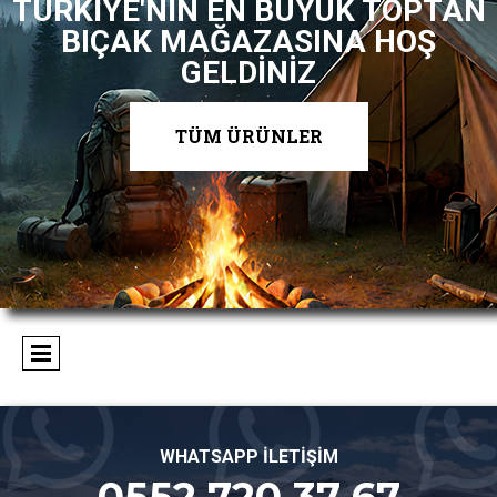
TÜRKİYE'NİN EN BÜYÜK TOPTAN
BIÇAK MAĞAZASINA HOŞ
GELDİNİZ
TÜM ÜRÜNLER
WHATSAPP İLETİŞİM