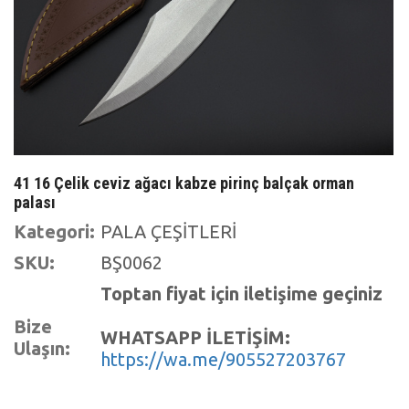
41 16 Çelik ceviz ağacı kabze pirinç balçak orman
palası
Kategori:
PALA ÇEŞİTLERİ
SKU:
BŞ0062
Toptan fiyat için iletişime geçiniz
Bize
WHATSAPP İLETİŞİM:
Ulaşın:
https://wa.me/905527203767